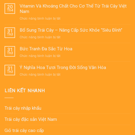
Vitamin Và Khoáng Chất Cho Cơ Thể Từ Trái Cây Việt
20
Th4
Nam
ở
Chức năng bình luận bị tắt
Vitamin
Và
Bổ Sung Trái Cây – Nâng Cấp Sức Khỏe “Siêu Đỉnh”
31
Khoáng
Th3
ở
Chức năng bình luận bị tắt
Chất
Bổ
Cho
Sung
Bức Tranh Đa Sắc Từ Hoa
31
Cơ
Trái
Th3
Thể
ở
Chức năng bình luận bị tắt
Cây
Từ
Bức
–
Trái
Tranh
Ý Nghĩa Hoa Tươi Trong Đời Sống Văn Hóa
31
Nâng
Cây
Đa
Th3
Cấp
ở
Chức năng bình luận bị tắt
Việt
Sắc
Sức
Ý
Nam
Từ
Khỏe
Nghĩa
Hoa
“Siêu
Hoa
LIÊN KẾT NHANH
Đỉnh”
Tươi
Trong
Đời
Trái cây nhập khẩu
Sống
Văn
Trái cây đặc sản Việt Nam
Hóa
Giỏ trái cây cao cấp