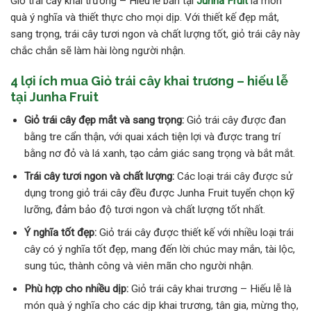
Giỏ trái cây khai trương – Hiếu lễ bán tại
Junha Fruit
là món
quà ý nghĩa và thiết thực cho mọi dịp. Với thiết kế đẹp mắt,
sang trọng, trái cây tươi ngon và chất lượng tốt, giỏ trái cây này
chắc chắn sẽ làm hài lòng người nhận.
4 lợi ích mua Giỏ trái cây khai trương – hiếu lễ
tại
Junha Fruit
Giỏ trái cây đẹp mắt và sang trọng:
Giỏ trái cây được đan
bằng tre cẩn thận, với quai xách tiện lợi và được trang trí
bằng nơ đỏ và lá xanh, tạo cảm giác sang trọng và bắt mắt.
Trái cây tươi ngon và chất lượng:
Các loại trái cây được sử
dụng trong giỏ trái cây đều được Junha Fruit tuyển chọn kỹ
lưỡng, đảm bảo độ tươi ngon và chất lượng tốt nhất.
Ý nghĩa tốt đẹp:
Giỏ trái cây được thiết kế với nhiều loại trái
cây có ý nghĩa tốt đẹp, mang đến lời chúc may mắn, tài lộc,
sung túc, thành công và viên mãn cho người nhận.
Phù hợp cho nhiều dịp:
Giỏ trái cây khai trương – Hiếu lễ là
món quà ý nghĩa cho các dịp khai trương, tân gia, mừng thọ,