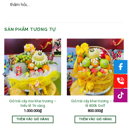
thăm hỏi,…
SẢN PHẨM TƯƠNG TỰ
Giỏ trái cây mix khai trương –
Giỏ trái cây khai trương – hiếu
hiếu lễ 1tr vàng
lễ 800k Golf
1.000.000
₫
800.000
₫
THÊM VÀO GIỎ HÀNG
THÊM VÀO GIỎ HÀNG