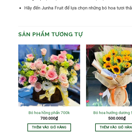
Hãy đến Junha Fruit để lựa chọn những bó hoa tươi th
SẢN PHẨM TƯƠNG TỰ
hấn,
Bó hoa hồng phấn 700k
Bó hoa hướng dương
700.000
₫
500.000
₫
THÊM VÀO GIỎ HÀNG
THÊM VÀO GIỎ HÀ