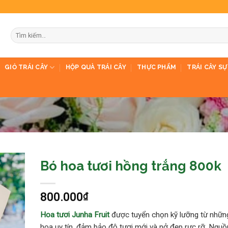
Tìm
kiếm:
GIỎ TRÁI CÂY
HỘP QUÀ TRÁI CÂY
THỰC PHẨM
TRÁI CÂY SỰ
Bó hoa tươi hồng trắng 800k
800.000
₫
Hoa tươi Junha Fruit
được tuyển chọn kỹ lưỡng từ nhữn
hoa uy tín, đảm bảo độ tươi mới và nở đẹp rực rỡ. Nguồ