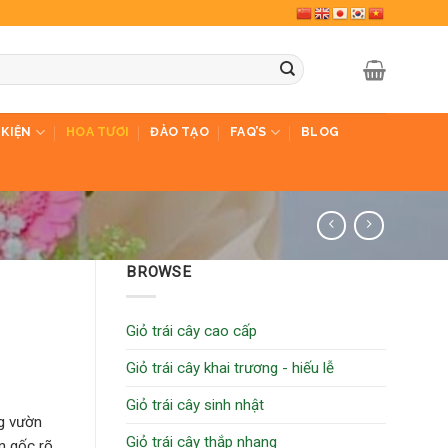
 KIỆN
HOA TƯƠI
ĐÀO TẠO
FAQ’S
BLOG
BROWSE
Giỏ trái cây cao cấp
Giỏ trái cây khai trương - hiếu lễ
Giỏ trái cây sinh nhật
g vườn
Giỏ trái cây thắp nhang
n gốc rõ