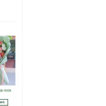
hấn 900k
ÀNG