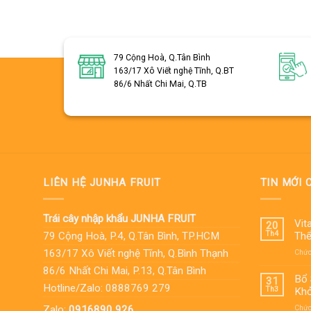
79 Cộng Hoà, Q.Tân Bình
163/17 Xô Viết nghệ Tĩnh, Q.BT
86/6 Nhất Chi Mai, Q.TB
LIÊN HỆ JUNHA FRUIT
TIN MỚI 
Trái cây nhập khẩu JUNHA FRUIT
Vit
20
Th4
79 Cộng Hoà, P.4, Q.Tân Bình, TP.HCM
Thể
163/17 Xô Viết nghệ Tĩnh, Q.Bình Thạnh
Chức 
86/6 Nhất Chi Mai, P.13, Q.Tân Bình
Bổ 
31
Hotline/Zalo: 0888769 279
Th3
Khỏ
Zalo:
0916890 926
Chức 